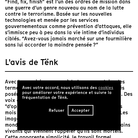
“Find, fix, finish” est l’un des ordres de mission dans
une guerre d’un genre nouveau au nom de la lutte
contre le terrorisme. Basée sur les nouvelles
technologies et menée par les services
gouvernementaux comme prévention d’attaques, elle
s’immisce peu à peu dans la vie intime d’individus
ciblés. “Avez-vous jamais marché sur une fourmilière
sans lui accorder la moindre pensée ?”
L'avis de Tënk
Avec la concision propre à la langue anglaise, les
termes et les protocoles du meurtre sont énoncés
Avec votre accord, nous utilisons des
cookies
pour améliorer votre expérience et suivre la
posément. Les matériaux de ce film sont simples. Des
fréquentation de Tënk.
voix off exposent froidement l'expérience
"d'opérateurs" US qui observent leurs cibles des
Refuser
Accepter
mois durant avant de tuer par écran interposé. Les
images filmées par des drones reconstituent un
monde simplifié où ce sont les ombres des lointains
vivants qui viennent rappeler qu'ils sont mortels.
Cette apparente simplicité, le travail formel