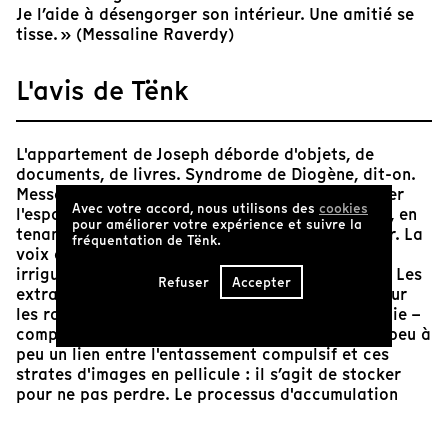
Je l’aide à désengorger son intérieur. Une amitié se
tisse. » (Messaline Raverdy)
L'avis de Tënk
L'appartement de Joseph déborde d'objets, de
documents, de livres. Syndrome de Diogène, dit-on.
Messaline Raverdy tente de l'aider à désengorger
Avec votre accord, nous utilisons des
cookies
l'espace. Elle observe ce chaos sans voyeurisme, en
pour améliorer votre expérience et suivre la
tenant Joseph à distance pour mieux l'approcher. La
fréquentation de Tënk.
voix et la drôle d'érudition de son personnage
irriguent le film tandis que son corps se dérobe. Les
Refuser
Accepter
extraits de vieux programmes pédagogiques – sur
les rayonnements solaires, les nuages, la géologie –
composent une autre matière sensible. Se tisse peu à
peu un lien entre l'entassement compulsif et ces
strates d'images en pellicule : il s’agit de stocker
pour ne pas perdre. Le processus d'accumulation
résonne avec un passé familial traumatique. Ce
film emprunte une texture granuleuse qui fait de