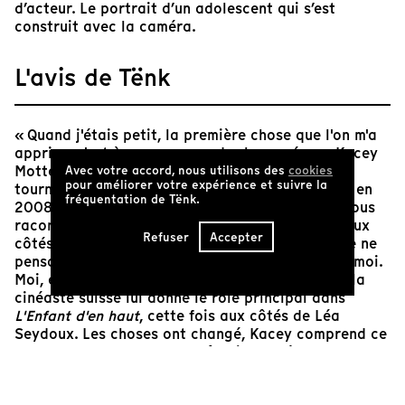
d’acteur. Le portrait d’un adolescent qui s’est
construit avec la caméra.
L'avis de Tënk
« Quand j'étais petit, la première chose que l'on m'a
apprise, c'est à ne pas regarder la caméra. » Kacey
Mottet Klein a 8 ans quand Ursula Meier le fait
Avec votre accord, nous utilisons des
cookies
pour améliorer votre expérience et suivre la
tourner dans son film
Home
, remarqué à Cannes en
fréquentation de Tënk.
2008. De sa voix grave et posée d'ado, Kacey nous
raconte le chemin parcouru depuis ces débuts aux
Refuser
Accepter
côtés d'Isabelle Huppert et Olivier Gourmet. « Je ne
pensais pas au personnage. Je le voyais comme moi.
Moi, en un peu différent. » Quatre ans plus tard la
cinéaste suisse lui donne le rôle principal dans
L'Enfant d'en haut
, cette fois aux côtés de Léa
Seydoux. Les choses ont changé, Kacey comprend ce
que c'est d'entrer dans un rôle, interpréter un
personnage. « Je dois le faire sortir de mon corps.
Rendre l'invisible visible. » Face à la caméra, on voit