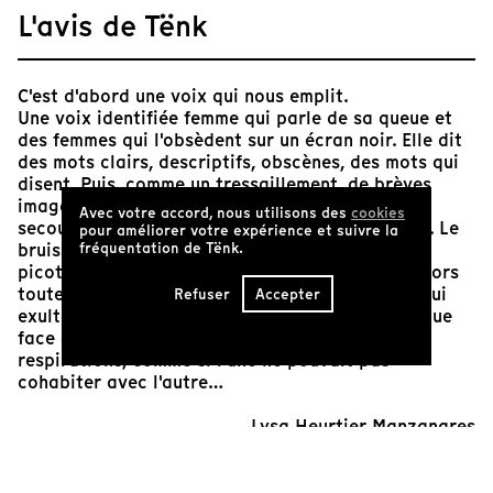
L'avis de Tënk
C'est d'abord une voix qui nous emplit.
Une voix identifiée femme qui parle de sa queue et
des femmes qui l'obsèdent sur un écran noir. Elle dit
des mots clairs, descriptifs, obscènes, des mots qui
disent. Puis, comme un tressaillement, de brèves
images d'une femme apparaissent du noir. Ses
Avec votre accord, nous utilisons des
cookies
secousses visuelles prennent le relais de la voix. Le
pour améliorer votre expérience et suivre la
fréquentation de Tënk.
bruissement des images pellicule, comme des
picotements de plaisir sous la peau, prennent alors
toute la place : des corps nus qui se touchent, qui
Refuser
Accepter
exultent, se lèchent, se pénètrent. La voix s'est tue
face au corps, aux bruits de bouches et de
respirations, comme si l'une ne pouvait pas
cohabiter avec l'autre…
Lysa Heurtier Manzanares
Réalisatrice