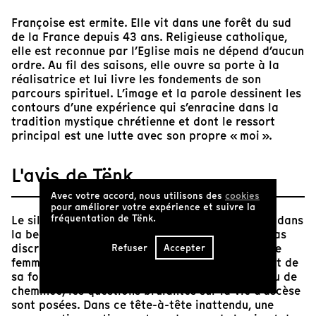
Françoise est ermite. Elle vit dans une forêt du sud
de la France depuis 43 ans. Religieuse catholique,
elle est reconnue par l’Eglise mais ne dépend d’aucun
ordre. Au fil des saisons, elle ouvre sa porte à la
réalisatrice et lui livre les fondements de son
parcours spirituel. L’image et la parole dessinent les
contours d’une expérience qui s’enracine dans la
tradition mystique chrétienne et dont le ressort
principal est une lutte avec son propre « moi ».
L'avis de Tënk
Avec votre accord, nous utilisons des
cookies
pour améliorer votre expérience et suivre la
fréquentation de Tënk.
Le silence de la solitude et de la prière résonne dans
la beauté des images, intenses et délicates. À pas
discrets, nous pénétrons dans la maison de cette
Refuser
Accepter
femme retirée du monde, au cœur de la nature et de
sa foi. Et dans la lumière chaude et intime du feu de
cheminée, les questions brûlantes sur la vie d'ascèse
sont posées. Dans ce tête-à-tête inattendu, une