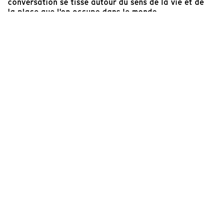
conversation se tisse autour du sens de la vie et de
la place que l'on occupe dans le monde.
Lysa Heurtier Manzanares
Réalisatrice
Cinéaste(s)