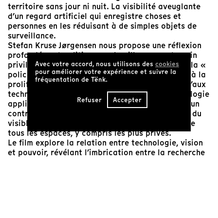
territoire sans jour ni nuit. La visibilité aveuglante
d’un regard artificiel qui enregistre choses et
personnes en les réduisant à de simples objets de
surveillance.
Stefan Kruse Jørgensen nous propose une réflexion
profondément politique sur la ville comme terrain
Avec votre accord, nous utilisons des
cookies
privilégié du capitalisme 24/7. De l’invention de la «
pour améliorer votre expérience et suivre la
police de la lumière » dans le Paris du 17ᵉ siècle à la
fréquentation de Tënk.
prolifération des caméras de surveillance, jusqu’aux
techniques de reconnaissance faciale, la technologie
Refuser
Accepter
appliquée à l’espace public devient synonyme d’un
contrôle social croissant : l’extension du champ du
visible vers un panoptique numérique qui pénètre
tous les espaces, y compris les plus privés.
Le film explore la relation entre technologie, vision
et pouvoir, révélant l’imbrication entre la recherche
militaire et les techniques de prise de vue. Réalisé en
2020,
A Lack of Clarity
se révèle d’une lucidité
saisissante dans son analyse des tendances qui
façonnent notre présent.
Margot Mecca