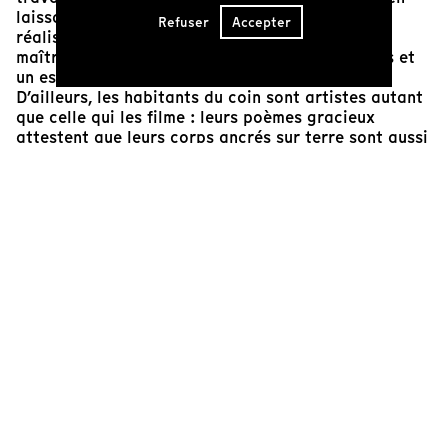
laissant elle-même apparents ses gestes de
Refuser
Accepter
réalisatrice, qui ne cherchent pas à feindre la
maîtrise. Le film se fait ensemble, dans un temps et
un espace partagés, sans rapport de hiérarchie.
D’ailleurs, les habitants du coin sont artistes autant
que celle qui les filme : leurs poèmes gracieux
attestent que leurs corps ancrés sur terre sont aussi
tendus vers l’impalpable.
Olivia Cooper Hadjian
Membre du comité de sélection de Cinéma du réel,
Critique aux Cahiers du Cinéma
Cinéaste(s)