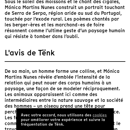
Sous le soleil des moissons et le chant des cigales,
Mónica Martins Nunes construit un portrait touchant
de Serra de Serpa, région aride au sud du Portugal,
touchée par l’exode rural. Les poèmes chantés par
les berger·ères et les marchand·es de foire
résonnent comme l’ultime geste d’un paysage humain
qui résiste à tomber dans l’oubli.
L'avis de Tënk
De sa main, un homme forme une colline, et Mónica
Martins Nunes révèle d’emblée l’intensité de la
relation qui peut nouer des corps humains à un
paysage, une façon de se modeler réciproquement.
Les animaux apparaissent ici comme des
intermédiaires entre la nature sauvage et la société
des hommes – un oiseau prend une tête pour
perchoir, un chien se laisse épucer de bonne grâce.
Avec votre accord, nous utilisons des
cookies
Les frontières entre les règnes sont fluides, tout
pour améliorer votre expérience et suivre la
comme celle qui pourrait distinguer les loisirs et le
fréquentation de Tënk.
travail. La cinéaste mime ce rapport au monde en