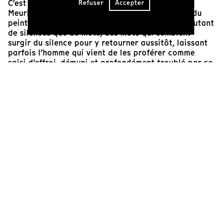
C’est une parole rare que le film de Jean-Michel
Refuser
Accepter
Meurice nous donne à voir et à entendre : celle du
peintre Bram van Velde. Cette parole est faite autant
de silences que de mots, des mots qui semblent
surgir du silence pour y retourner aussitôt, laissant
parfois l’homme qui vient de les proférer comme
saisi d'effroi, démuni et profondément troublé par ce
qu’il vient de dire.
L'écrivain Charles Juliet a consigné rigoureusement
les mots de Bram van Velde lors de ses « Rencontres
» avec lui. Mais ce qu’on ne saurait transcrire, et que
Jean-Michel Meurice filme avec attention, c'est ce
visage taillé au couteau, ce regard intense et
parfois hagard, et cette voix à l'accent si singulier
qu'elle semble être celle d’un survivant, d'un être qui
aurait vu « l’innommable ». Un homme encore qui
serait tout la fois l’homme âgé qu’il est alors et
l’enfant qu’il fut et demeure, doté de la même
capacité d'émerveillement.
Fabien David
Programmateur du cinéma Le Bourguet de
Forcalquier