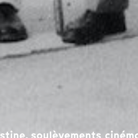
estine, soulèvements ciné