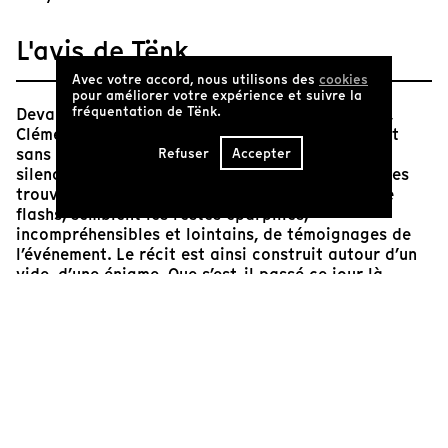
L'avis de Tënk
Avec votre accord, nous utilisons des
cookies
pour améliorer votre expérience et suivre la
fréquentation de Tënk.
Devant cette incroyable et mystérieuse histoire,
Clément Cogitore construit un récit littéralement
sans voix : des cartons nous racontent dans le
Refuser
Accepter
silence le déroulé des faits, tandis que des images
trouvées sur internet, montées comme autant de
flashs, semblent les restes éparpillés,
incompréhensibles et lointains, de témoignages de
l’événement. Le récit est ainsi construit autour d’un
vide, d’une énigme. Que s’est-il passé ce jour là,
pourquoi un homme respecté de ses pairs semble
avoir soudain basculé, nous n’en saurons rien. Ce
récit aussi factuel qu’elliptique, renvoie tout autant
au mystère insondable de l’être humain qu’à l’omerta
de l’armée et du pouvoir, lesquels ne laisseront
presque rien transpirer de l’incident.
Jean-Sébastien Chauvin
Critique et réalisateur