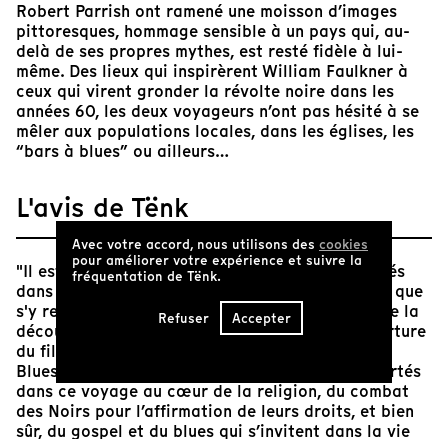
Robert Parrish ont ramené une moisson d’images
pittoresques, hommage sensible à un pays qui, au-
delà de ses propres mythes, est resté fidèle à lui-
même. Des lieux qui inspirèrent William Faulkner à
ceux qui virent gronder la révolte noire dans les
années 60, les deux voyageurs n’ont pas hésité à se
mêler aux populations locales, dans les églises, les
“bars à blues” ou ailleurs…
L'avis de Tënk
Avec votre accord, nous utilisons des
cookies
pour améliorer votre expérience et suivre la
"Il est des pays que l'on a déjà tellement explorés
fréquentation de Tënk.
dans ses rêves, à travers des films et des livres, que
s'y rendre tient tout autant du pèlerinage que de la
Refuser
Accepter
découverte" énonce Bertrand Tavernier en ouverture
du film. Pour le Sud des États-Unis, "Mississippi
Blues" est bien une œuvre qui y participe. Emportés
dans ce voyage au cœur de la religion, du combat
des Noirs pour l’affirmation de leurs droits, et bien
sûr, du gospel et du blues qui s’invitent dans la vie