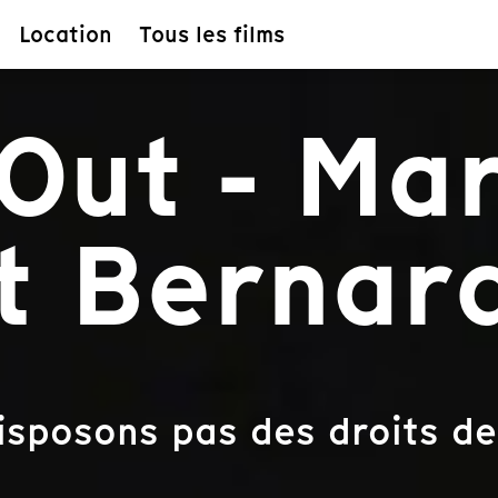
Location
Tous les films
Out - Mar
et Bernar
isposons pas des droits de