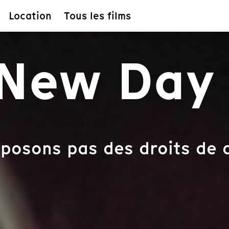
Location
Tous les films
 New Day
posons pas des droits de d