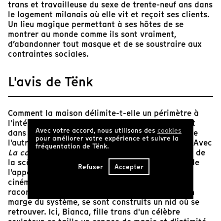
trans et travailleuse du sexe de trente-neuf ans dans
le logement milanais où elle vit et reçoit ses clients.
Un lieu magique permettant à ses hôtes de se
montrer au monde comme ils sont vraiment,
d’abandonner tout masque et de se soustraire aux
contraintes sociales.
L'avis de Tënk
Comment la maison délimite-t-elle un périmètre à
l'intérieur duquel nous nous mettons en scène, et
Avec votre accord, nous utilisons des
cookies
dans lequel nous sommes protégés du contact de
pour améliorer votre expérience et suivre la
l'autre par le choix de le laisser entrer ou non ? Avec
fréquentation de Tënk.
La casa dell'amore
, Luca Ferri, auteur prolifique de
la scène underground italienne, clôt la trilogie de
Refuser
Accepter
l'appartement qui, à travers différents supports
cinématographiques (de la pellicule à la VHS),
raconte comment des personnages solitaires, en
marge du système, se sont construits un nid où se
retrouver. Ici, Bianca, fille trans d'un célèbre