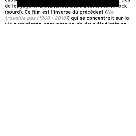
de langage et alexandrins, entre Beethoven et rock
(sourd). Ce film est l’inverse du précédent (
Ne
travaille pas
(1968 - 2018)
) qui se concentrait sur la
vie quotidienne, sans paroles, de deux étudiants en
art, sur une trame sonore très
ambient
. Ici, il
développe
a contrario
l’idée d’un cinéma total, très
physique, rempli de mots, de situations au bord de la
danse. Le cinéaste ne cède jamais à l’injonction
documentaire ou à celle de « faire » fiction. Sous les
plis de l’expérience qui est proposée, pop et sexy, il
s’agit de comprendre l’ultra contemporain de nos
affects. En filmant au plus près ces cinq « modèles »
dans les conditions d’un spectacle en direct, Vayssié
multiplie les chausse-trappes et joue avec les
histoires du cinéma. Il organise un monde de papier
mais qui transpire la vie, la vraie.
Benoît Hické
Programmateur et enseignant