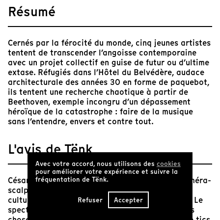
Résumé
Cernés par la férocité du monde, cinq jeunes artistes
tentent de transcender l’angoisse contemporaine
avec un projet collectif en guise de futur ou d’ultime
extase. Réfugiés dans l’Hôtel du Belvédère, audace
architecturale des années 30 en forme de paquebot,
ils tentent une recherche chaotique à partir de
Beethoven, exemple incongru d’un dépassement
héroïque de la catastrophe : faire de la musique
sans l’entendre, envers et contre tout.
L'avis de Tënk
Avec votre accord, nous utilisons des
cookies
pour améliorer votre expérience et suivre la
fréquentation de Tënk.
César Vayssié est un entomologiste. Sous sa caméra-
scalpel, souvent virtuose, s’agite un bouillon de
cultures qu’il prend un malin plaisir à disséquer. Le
Refuser
Accepter
spectacle qui l’intéresse est celui de la peau des
choses. Celui du choc entre corps et idées, entre tics