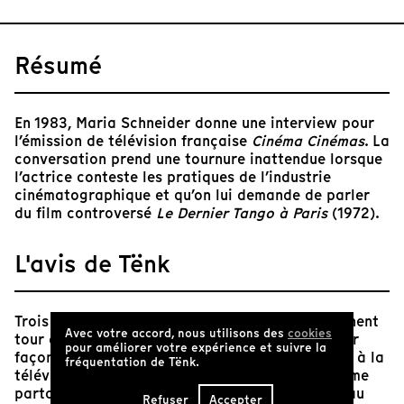
Résumé
En 1983, Maria Schneider donne une interview pour
l’émission de télévision française
Cinéma Cinémas
. La
conversation prend une tournure inattendue lorsque
l’actrice conteste les pratiques de l’industrie
cinématographique et qu’on lui demande de parler
du film controversé
Le Dernier Tango à Paris
(1972).
L'avis de Tënk
Trois femmes, trois actrices d'aujourd'hui, incarnent
Avec votre accord, nous utilisons des
cookies
tour à tour Maria Schneider. Elles rejouent à leur
pour améliorer votre expérience et suivre la
façon une interview donnée par celle-ci en 1983 à la
fréquentation de Tënk.
télévision française. Les mots sont crus : « Comme
partout, ce sont les hommes qui ont le pouvoir au
Refuser
Accepter