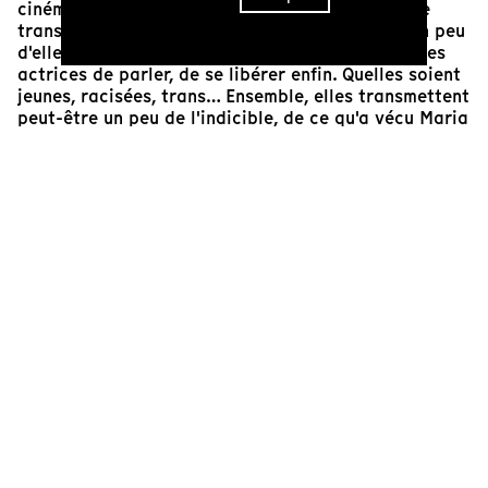
cinéma. » D'une interprétation à l'autre, chacune
transforme les paroles. Comme si elle mettait un peu
d'elle-même. Comme si elle permettait à toutes les
actrices de parler, de se libérer enfin. Quelles soient
jeunes, racisées, trans… Ensemble, elles transmettent
peut-être un peu de l'indicible, de ce qu'a vécu Maria
Schneider et sans doute beaucoup d'autres actrices
– au-delà de cette fameuse scène de viol par Marlon
Brando. « Tu n'es pas capable de faire la différence
entre la force du film et ce que tu as vécu, toi ? »
Cette question, il était possible de la poser au début
des années 1980. On espère que cela ne l'est plus
aujourd'hui, dans l'après MeToo. La puissance de la
fiction pour parler de la violence du monde du
cinéma, bien réelle.
Éva Tourrent
Responsable artistique de Tënk