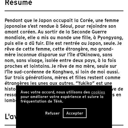
Résumé
Pendant que le Japon occupait la Corée, une femme
japonaise s’est rendue à Séoul, pour rejoindre son
amant coréen. Au sortir de la Seconde Guerre
mondiale, elle a mis au monde une fille, à Pyongyang,
puis elle a dû fuir. Elle est rentrée au Japon, seule. Je
rêve de cette femme, cette étrangère, ma grand-
mère inconnue disparue sur l’île d’Okinawa, sans
nom, sans visage, isolée entre deux pays, à la fois
proches et lointains. Je rêve de ma mère, seule sur
l’île sud-coréenne de Kanghwa, si loin de moi aussi.
Sur trois générations, mères et filles restent comme
étrangères les unes aux autres. “Yukiko” est une
histoire de transmissions manquées, une tentative de
Avec votre accord, nous utilisons des
cookies
ressaisir des fragments d’histoires, des mémoires en
pour améliorer votre expérience et suivre la
lambeaux.
fréquentation de Tënk.
Refuser
Accepter
L'avis de Tënk