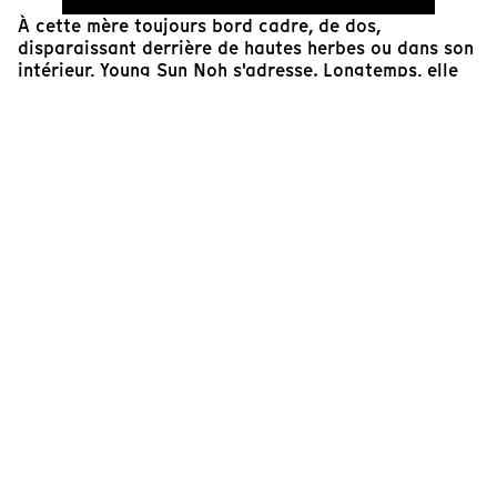
À cette mère toujours bord cadre, de dos,
disparaissant derrière de hautes herbes ou dans son
intérieur, Young Sun Noh s'adresse. Longtemps, elle
parle d'elle à la 3e personne. Avant de réussir à
formuler ce qui la relie à elle : "cette mère, ma mère".
Rares sont les films où la voix off s'impose avec
autant de nécessité, prenant en charge le récit. Avec
ténacité, dans une image à la fois libre et tenue, la
réalisatrice parcourt les lieux et les paysages de ses
blessures. Faute de traces, elle donne vie par la
force de sa voix à cette histoire manquante. Une
femme japonaise croisée sur une plage raconte à la
première personne l'épisode d'une guerre qu'elle n'a
pas vécue et qui habite pourtant son histoire
familiale. Une vieille femme s'accroche à la présence
de sa caméra comme si sa vie en dépendait. Autant
de tentatives fragiles qui confèrent au cinéma un
pouvoir réparateur.
Éva Tourrent
Réalisatrice, responsable artistique de Tënk