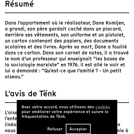
Résumé
Dans l’appartement où le réalisateur, Dane Komljen,
a grandi, son père gardait caché dans un placard,
derrière ses vêtements, son uniforme et un pistolet,
un carton contenant des papiers, des documents
scolaires et des livres. Après sa mort, Dane a fouillé
dans ce carton. Dans son carnet de notes, il a trouvé
le nom d’un professeur qui enseignait “les bases de
la sociologie marxiste” en 1976. il est allé le voir et
lui a demandé : “Qu’est-ce que l’amitié ? - Un petit
oiseau.”
L'avis de Tënk
Avec votre accord, nous utilisons des
cookies
pour améliorer votre expérience et suivre la
L'oiseau est difficile à attraper. Impossible de
fréquentation de Tënk.
l'enfermer dans un genre, une forme ou un récit
linéaire. Avec la liberté du volatile, Dane Komljen
Refuser
Accepter
nous emporte pour une nuit d'attente et d'insomnie à