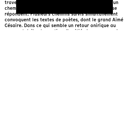
travers la forêt. Il emprunte au rêve la liberté d'un
cheminement où, présent et passé, se mêlent et se
répondent. Plusieurs chemins suivis simultanément
convoquent les textes de poètes, dont le grand Aimé
Césaire. Dans ce qui semble un retour onirique au
pays natal, il est question d'amitié, de guerre ou de
mort mais rien n'est littéral ou illustratif. Une
expérience sensorielle à ne pas manquer.
Eva Tourrent
Réalisatrice et responsable artistique de Tënk
Cinéaste(s)