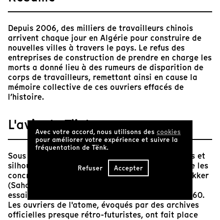
Depuis 2006, des milliers de travailleurs chinois
arrivent chaque jour en Algérie pour construire de
nouvelles villes à travers le pays. Le refus des
entreprises de construction de prendre en charge les
morts a donné lieu à des rumeurs de disparition de
corps de travailleurs, remettant ainsi en cause la
mémoire collective de ces ouvriers effacés de
l’histoire.
L'avis de Tënk
Avec votre accord, nous utilisons des
cookies
pour améliorer votre expérience et suivre la
fréquentation de Tënk.
Sous la lumière verticale, engins, fermes solaires et
silhouettes apparaissent, mirages fugaces, entre les
Refuser
Accepter
concrétions rocheuses. Nous sommes près d'In Ekker
(Sahara algérien), où les Français ont mené des
essais nucléaires souterrains dans les années 1960.
Les ouvriers de l'atome, évoqués par des archives
officielles presque rétro-futuristes, ont fait place