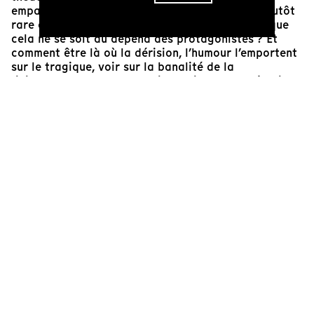
emparés, mais la dimension tragicomique est plutôt
rare en documentaire. Comment faire rire sans que
cela ne se soit au dépend des protagonistes ? Et
comment être là où la dérision, l’humour l’emportent
sur le tragique, voir sur la banalité de la
finitude. C’est l’un des multiples niveaux de réussite
de
Calabria
que d’y parvenir, et quelle magnifique
parabole sur la condition des travailleurs immigrés
et au-delà, sur la condition humaine.
Jean-Marie Barbe
Réalisateur, producteur à Ardèche Images
Production,
coordinateur éditorial de Tënk
Cinéaste(s)