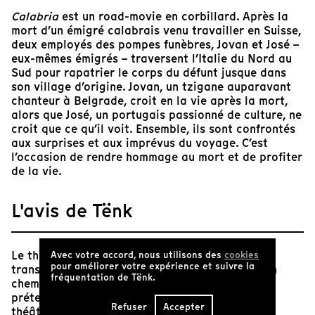
Calabria
est un road-movie en corbillard. Après la
mort d’un émigré calabrais venu travailler en Suisse,
deux employés des pompes funèbres, Jovan et José –
eux-mêmes émigrés – traversent l’Italie du Nord au
Sud pour rapatrier le corps du défunt jusque dans
son village d’origine. Jovan, un tzigane auparavant
chanteur à Belgrade, croit en la vie après la mort,
alors que José, un portugais passionné de culture, ne
croit que ce qu’il voit. Ensemble, ils sont confrontés
aux surprises et aux imprévus du voyage. C’est
l’occasion de rendre hommage au mort et de profiter
de la vie.
L'avis de Tënk
Le thème est connu : deux hommes doivent
Avec votre accord, nous utilisons des
cookies
pour améliorer votre expérience et suivre la
transporter un cadavre d’un point à un autre. En
fréquentation de Tënk.
chemin, plein de mésaventures leur arrivent,
prétextes à déclencher le rire et la dérision. Le
Refuser
Accepter
théâtre et le cinéma de fiction s'en sont souvent