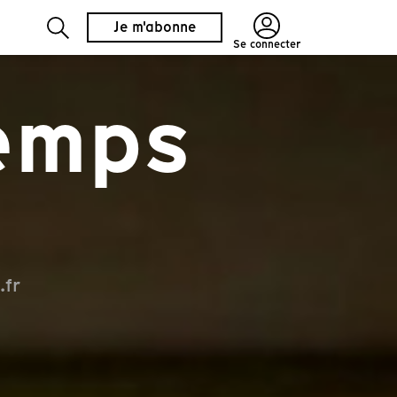
Je m'abonne
Se connecter
temps
.fr