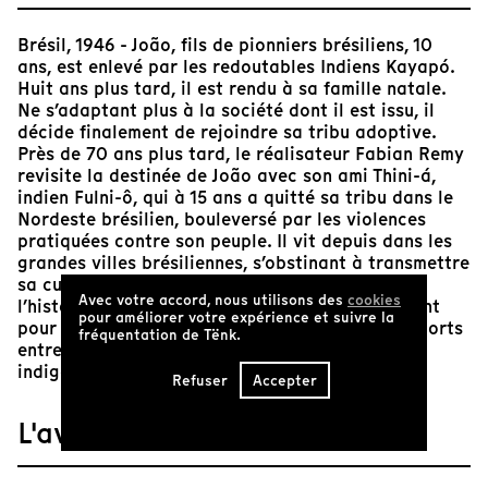
Brésil, 1946 - João, fils de pionniers brésiliens, 10
ans, est enlevé par les redoutables Indiens Kayapó.
Huit ans plus tard, il est rendu à sa famille natale.
Ne s’adaptant plus à la société dont il est issu, il
décide finalement de rejoindre sa tribu adoptive.
Près de 70 ans plus tard, le réalisateur Fabian Remy
revisite la destinée de João avec son ami Thini-á,
indien Fulni-ô, qui à 15 ans a quitté sa tribu dans le
Nordeste brésilien, bouleversé par les violences
pratiquées contre son peuple. Il vit depuis dans les
grandes villes brésiliennes, s’obstinant à transmettre
sa culture à un public urbain. Progressivement,
Avec votre accord, nous utilisons des
cookies
l’histoire de João et celle de Thini-á s’entremêlent
pour améliorer votre expérience et suivre la
pour poser un regard contemporain sur les rapports
fréquentation de Tënk.
entre la société brésilienne et les minorités
indigènes.
Refuser
Accepter
L'avis de Tënk