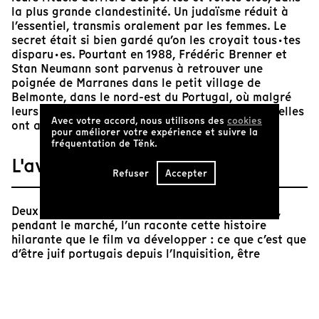
la plus grande clandestinité. Un judaïsme réduit à
l’essentiel, transmis oralement par les femmes. Le
secret était si bien gardé qu’on les croyait tous·tes
disparu·es. Pourtant en 1988, Frédéric Brenner et
Stan Neumann sont parvenus à retrouver une
poignée de Marranes dans le petit village de
Belmonte, dans le nord-est du Portugal, où malgré
leurs habitudes centenaires de clandestinité, il·elles
Avec votre accord, nous utilisons des
cookies
ont accepté de se laisser filmer.
pour améliorer votre expérience et suivre la
fréquentation de Tënk.
L'avis de Tënk
Refuser
Accepter
Deux hommes discutent sur une place de village,
pendant le marché, l’un raconte cette histoire
hilarante que le film va développer : ce que c’est que
d’être juif portugais depuis l’Inquisition, être
villageois juif parmi les villageois dans les villages
du Trás-os-Montes. Tout le film se déploie et oscille
entre la joie provocatrice de celui qui dit bien fort
dans la rue "tout le monde est juif ici !", sous les cris