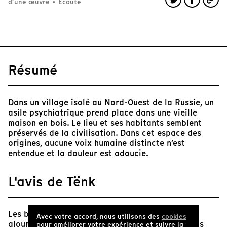
d’une œuvre
•
Écoute
Résumé
Dans un village isolé au Nord-Ouest de la Russie, un
asile psychiatrique prend place dans une vieille
maison en bois. Le lieu et ses habitants semblent
préservés de la civilisation. Dans cet espace des
origines, aucune voix humaine distincte n’est
entendue et la douleur est adoucie.
L'avis de Tënk
Les brumes estompent l’ordinaire présence qui
Avec votre accord, nous utilisons des
cookies
alourdit les images. Cédons à la myopie. Les sons
pour améliorer votre expérience et suivre la