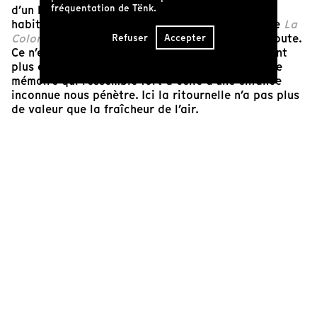
fréquentation de Tënk.
d’un lointain paisible s’égrènent, nous laissant
habiter cette étrangeté rebâtie. Les éléments de
La
Colonie
sont transfigurés ici au bénéfice de l’écoute.
Refuser
Accepter
Ce n’est pour autant pas le sens qui nous parvient
plus explicite, la sensation d’habiter soudain une
mémoire qui ressemble fort à celle d’une enfance
inconnue nous pénètre. Ici la ritournelle n’a pas plus
de valeur que la fraîcheur de l’air.
Daniel Deshays
Ingénieur du son