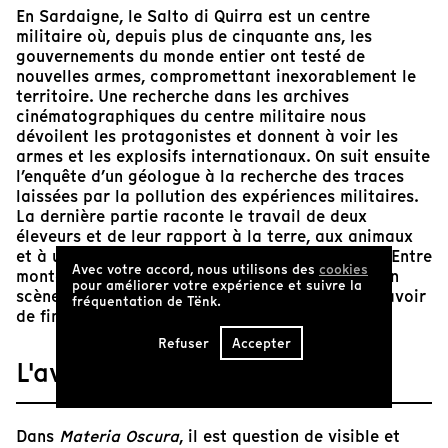
En Sardaigne, le Salto di Quirra est un centre
militaire où, depuis plus de cinquante ans, les
gouvernements du monde entier ont testé de
nouvelles armes, compromettant inexorablement le
territoire. Une recherche dans les archives
cinématographiques du centre militaire nous
dévoilent les protagonistes et donnent à voir les
armes et les explosifs internationaux. On suit ensuite
l’enquête d’un géologue à la recherche des traces
laissées par la pollution des expériences militaires.
La dernière partie raconte le travail de deux
éleveurs et de leur rapport à la terre, aux animaux
et à un passé marqué par l’activité belliqueuse. Entre
Avec votre accord, nous utilisons des
cookies
montagne et mer, passé et présent, le film met en
pour améliorer votre expérience et suivre la
scène une guerre imaginaire qui semble ne pas avoir
fréquentation de Tënk.
de fin.
Refuser
Accepter
L'avis de Tënk
Dans
Materia Oscura
, il est question de visible et