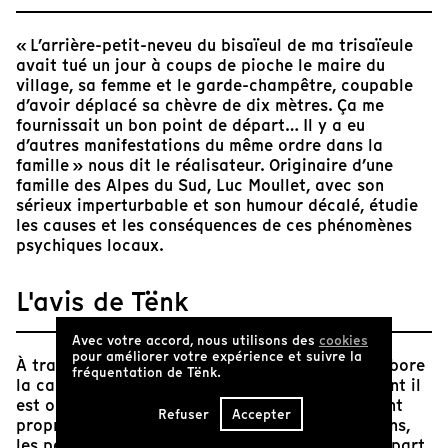
« L’arrière-petit-neveu du bisaïeul de ma trisaïeule
avait tué un jour à coups de pioche le maire du
village, sa femme et le garde-champêtre, coupable
d’avoir déplacé sa chèvre de dix mètres. Ça me
fournissait un bon point de départ… Il y a eu
d’autres manifestations du même ordre dans la
famille » nous dit le réalisateur. Originaire d’une
famille des Alpes du Sud, Luc Moullet, avec son
sérieux imperturbable et son humour décalé, étudie
les causes et les conséquences de ces phénomènes
psychiques locaux.
L'avis de Tënk
Avec votre accord, nous utilisons des
cookies
pour améliorer votre expérience et suivre la
À travers une suite d’entretiens, Luc Moullet élabore
fréquentation de Tënk.
la cartographie de cette « terre de la folie » dont il
est originaire. Avec le ton et l’humour qui lui sont
Refuser
Accepter
propres, le cinéaste fait s’enchaîner les situations,
les personnages. Le cinéma traverse de part en part