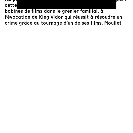
cette enquête documentaire, du sol jonché de
bobines de films dans le grenier familial, à
l’évocation de King Vidor qui réussit à résoudre un
crime grâce au tournage d’un de ses films. Moullet
aimerait bien faire de même, mais il découvre qu’il
est devenu le principal suspect de son enquête…
Pascal Catheland
Réalisateur
Cinéaste(s)