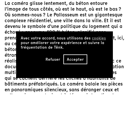
La caméra glisse lentement, du béton entoure
l'image de tous côtés, où est le haut, où est le bas ?
Où sommes-nous ? Le Pallasseum est un gigantesque
complexe résidentiel, une ville dans la ville. Et il est
devenu le symbole d'une politique du logement qui a
échoué : anonyme, 100 % béton, planifié sans
prendre en compte les besoins humains. Pourtant, ici,
Avec votre accord, nous utilisons des
cookies
pour améliorer votre expérience et suivre la
au centre de Berlin, la vie bat entre les murs de
fréquentation de Tënk.
béton apparent, même si les gens ont l'air
étrangement petits entre les hauts murs nus. Le
Refuser
Accepter
réalisateur Manuel Inacker inspecte ce lieu, avec ce
documentaire qui se décline aussi en une installation
multi-écrans. Il part à la recherche des personnes
qui se cachent derrière les clichés d'habitants de
bâtiments préfabriqués. La caméra balaie les pièces
en panoramiques silencieux, sans déranger ceux et
celles qui nous autorisent à découvrir leur lieu de
vie. "Pallasseum" est une tentative de
rapprochement, un portrait expérimental d'un lieu
propice aux préjugés.
Luc-Carolin Ziemann,
Programmatrice, auteure et formatrice cinéma