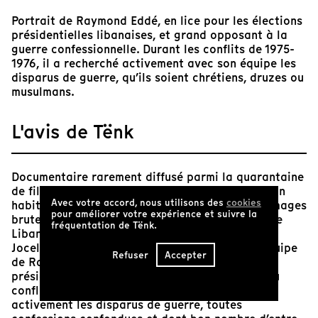
Portrait de Raymond Eddé, en lice pour les élections
présidentielles libanaises, et grand opposant à la
guerre confessionnelle. Durant les conflits de 1975-
1976, il a recherché activement avec son équipe les
disparus de guerre, qu’ils soient chrétiens, druzes ou
musulmans.
L'avis de Tënk
Documentaire rarement diffusé parmi la quarantaine
de films réalisés par Jocelyne Saab. Comme à son
Avec votre accord, nous utilisons des
cookies
habitude, la réalisatrice se place au-delà des images
pour améliorer votre expérience et suivre la
brutes de la guerre civile qui déchire son pays le
fréquentation de Tënk.
Liban et prend le parti de la dignité humaine.
Jocelyne Saab accompagne le quotidien de l’équipe
Refuser
Accepter
de Raymond Eddé – candidat aux élections
présidentielles libanaises, et grand opposant au
conflit confessionnel – chargée de rechercher
activement les disparus de guerre, toutes