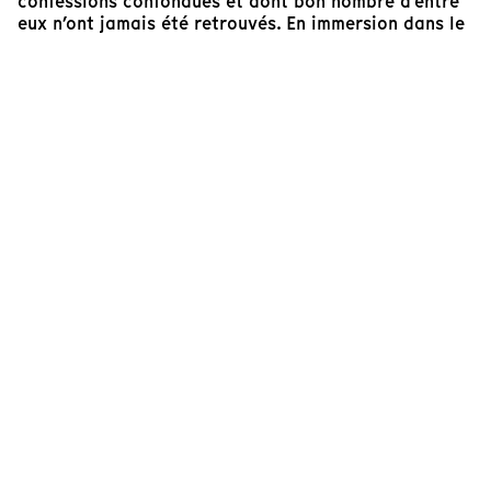
confessions confondues et dont bon nombre d’entre
eux n’ont jamais été retrouvés. En immersion dans le
quotidien de cette bande de « super héros » hors du
commun, Jocelyne Saab filme les affres de la guerre
et réussit un tour de maître, celui de nous raconter
des « histoires de cadavres » qui malgré tout nous
décrochent un sourire.
Jinane Mrad
Directrice adjointe à la sauvegarde du patrimoine
artistique de Jocelyne Saab
Cinéaste(s)