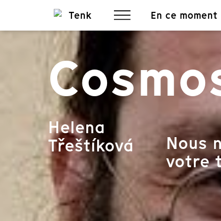
En ce moment
Cosmos
Helena
Nous n
Třeštíková
votre t