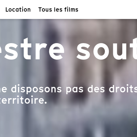
Location
Tous les films
estre sou
e disposons pas des droits
erritoire.