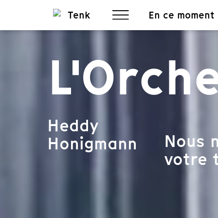
En ce moment
L'Orch
Heddy
Nous n
Honigmann
votre t