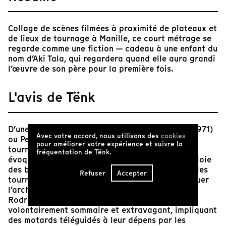
Collage de scènes filmées à proximité de plateaux et
de lieux de tournage à Manille, ce court métrage se
regarde comme une fiction — cadeau à une enfant du
nom d’Aki Tala, qui regardera quand elle aura grandi
l’œuvre de son père pour la première fois.
L'avis de Tënk
D’une manière qui évoque "Cuadecuc, vampir" (1971)
Avec votre accord, nous utilisons des
cookies
ou Pere Portabella détournait le making-of du
pour améliorer votre expérience et suivre la
tournage du Comte Dracula de Jess Franco pour
fréquentation de Tënk.
évoquer l’Espagne sous Franco, John Torres emploie
des bribes d’images produites par lui même sur les
Refuser
Accepter
tournages de films philippins récents pour évoquer
l’archipel sous le régime violent et misogyne de
Rodrigo Duterte. Pliées à la loi d’un récit
volontairement sommaire et extravagant, impliquant
des motards téléguidés à leur dépens par les