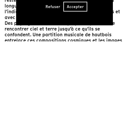
restée présente, comme un arbre") est, comme la
longueur étonnante de son titre semble nous
Refuser
Accepter
l’indiquer, une expérience de dilatation du temps et
avec lui de nos sens.
Des paysages lunaires se superposent, faisant se
rencontrer ciel et terre jusqu’à ce qu’ils se
confondent. Une partition musicale de hautbois
entrelace ces compositions cosmiques et les images
du quotidien solitaire des vieux bergers. Le temps
s’étire un peu plus à chaque plan distordant cette
réalité triviale… où sommes-nous alors ?
Lysa Heurtier Manzanares
Réalisatrice
Cinéaste(s)