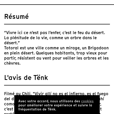
Résumé
“Vivre ici ce n’est pas l’enfer, c’est le feu du désert.
La plénitude de la vie, comme un arbre dans le
désert.”
Totoral est une ville comme un mirage, un Brigadoon
en plein désert. Quelques habitants, trop vieux pour
partir, résistent au vent pour veiller les arbres et les
chèvres.
L'avis de Tënk
Filmé au Chili, "Vivir allí no es el infierno, es el fuego
del desierto. La plenitud de la vida, que quedó ahí
Avec votre accord, nous utilisons des
cookies
como un arból" ("Vivre là bas ce n’est pas l’enfer,
pour améliorer votre expérience et suivre la
c’est le feu du désert. La plénitude de la vie y est
fréquentation de Tënk.