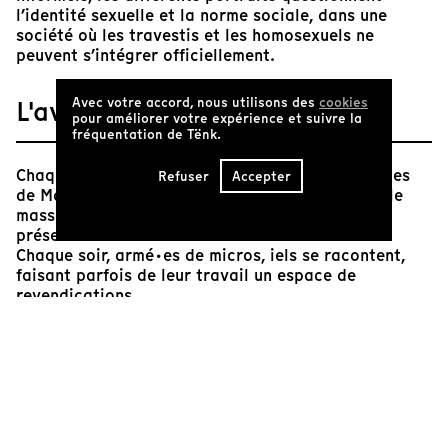
l’identité sexuelle et la norme sociale, dans une
société où les travestis et les homosexuels ne
peuvent s’intégrer officiellement.
Avec votre accord, nous utilisons des
cookies
L'avis de Tënk
pour améliorer votre expérience et suivre la
fréquentation de Tënk.
Chaque soir, sous les lumières des stands, les filles
Refuser
Accepter
de Madame Phung se produisent devant une foule
massée qui ne semble assumer qu’à moitié sa
présence.
Chaque soir, armé·es de micros, iels se racontent,
faisant parfois de leur travail un espace de
revendications
Chaque soir, dans l'ombre, iels se confrontent à la
violence physique et à l'hypocrisie de leur exclusion.
Pour celleux qui ne peuvent se résoudre à être des
hommes au sens où leur société l'entend, il est clair
que l'horizon se réduit à l'appartenance à la troupe.
En nous révélant par touches un quotidien fait de
difficultés et de solidarité, la réalisatrice nous