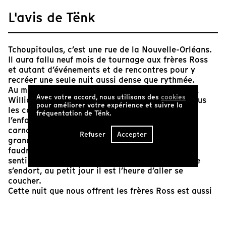
L'avis de Tënk
Tchoupitoulas, c’est une rue de la Nouvelle-Orléans.
Il aura fallu neuf mois de tournage aux frères Ross
et autant d’événements et de rencontres pour y
recréer une seule nuit aussi dense que rythmée.
Au milieu des spectacles de rue et des cabarets,
Avec votre accord, nous utilisons des
cookies
William, onze ans, déambule et partage avec nous
pour améliorer votre expérience et suivre la
les considérations et projections propres à
fréquentation de Tënk.
l’enfance. Le film est presque une comptine
carnavalesque pour cet enfant qui attend d’être
Refuser
Accepter
grand, mais pas trop quand même : disons qu’il
faudrait s’arrêter à vingt ans. La fatigue se fait
sentir à mesure que la nuit avance et que la ville
s’endort, au petit jour il est l’heure d’aller se
coucher.
Cette nuit que nous offrent les frères Ross est aussi
festive que rêvée, l’expression d’une spontanéité et
d’une énergie enfantines, mais aussi d’une manière
de fondre la vie dans le cinéma, à moins que ce ne