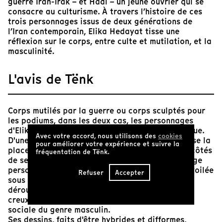
guerre Iran-Irak – et Hadi – un jeune ouvrier qui se
consacre au culturisme. À travers l’histoire de ces
trois personnages issus de deux générations de
l’Iran contemporain, Elika Hedayat tisse une
réflexion sur le corps, entre culte et mutilation, et la
masculinité.
L'avis de Tënk
Corps mutilés par la guerre ou corps sculptés pour
les podiums, dans les deux cas, les personnages
d'Elika Hedayat incarnent l'homme idéal, héroïque.
Avec votre accord, nous utilisons des
cookies
D'une génération à l'autre, le corps diminué laisse la
pour améliorer votre expérience et suivre la
place au corps hypertrophié. En se filmant aux côtés
fréquentation de Tënk.
de ses personnages, la jeune réalisatrice s'engage
personnellement et physiquement. Entièrement voilée
Refuser
Accepter
sous l'eau ou se faisant sortir de la salle où se
déroule les concours, sa présence questionne en
creux celle des femmes dans cette construction
sociale du genre masculin.
Ses dessins, faits d'être hybrides et difformes,