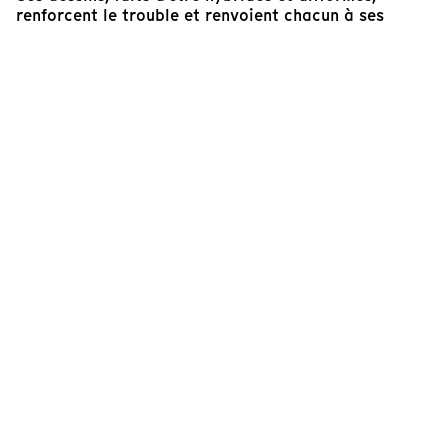
renforcent le trouble et renvoient chacun à ses
démons. Un questionnement qui dépasse largement
les frontières de l'Iran.
Eva Tourrent
Réalisatrice et responsable artistique de Tënk
Cinéaste(s)