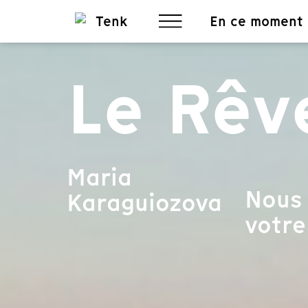
En ce moment
Le Rêv
Maria
Nous 
Karaguiozova
votre