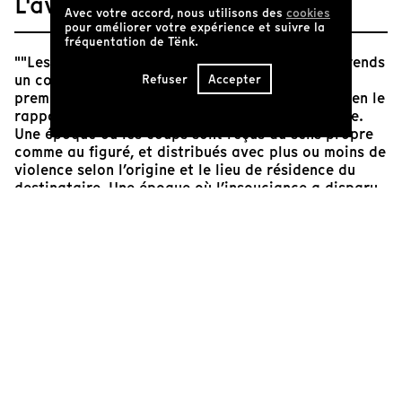
L'avis de Tënk
Avec votre accord, nous utilisons des
cookies
pour améliorer votre expérience et suivre la
fréquentation de Tënk.
""Les pocks", c’est le son que tu fais quand tu prends
un coup de matraque !" : constituant l’une des
Refuser
Accepter
premières phrases du film, cette assertion dit bien le
rapport d’une partie de la jeunesse à son époque.
Une époque où les coups sont reçus au sens propre
comme au figuré, et distribués avec plus ou moins de
violence selon l’origine et le lieu de résidence du
destinataire. Une époque où l’insouciance a disparu,
Matthieu Bareyre substituant aux questions sur le
bonheur – posées quelques décennies plus tôt par les
réalisateurs Chris Marker, Jean Rouch et Edgar Morin
– d’autres, renvoyant à la peur et aux incertitudes
quant à l’avenir. Pour autant si la violence comme les
impasses politiques travaillent tout le film, cette
jeunesse apparaît bien telle qu’elle est : hétéroclite,
aux trajectoires et aux ambitions diverses, mais
toujours animée d’une féroce vitalité.
Caroline Châtelet