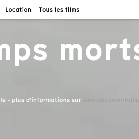
Location
Tous les films
mps mort
le - plus d'informations sur
film-documentaire