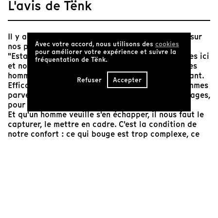
L'avis de Tënk
Il y a des hommes et des femmes qui s'échouent sur
Avec votre accord, nous utilisons des
cookies
nos plages, et ce sont des images.
pour améliorer votre expérience et suivre la
"Estate" nous place sur cette plage. Nous sommes ici
fréquentation de Tënk.
et nous mangeons des glaces. À côte de nous, des
hommes presque morts. Le contraste est saisissant.
Refuser
Accepter
Efficace, oui. Mais il est déjà un cliché. Nous sommes
parvenus à fondre notre culpabilité dans des images,
pour mieux nous en débarrasser.
Et qu'un homme veuille s'en échapper, il nous faut le
capturer, le mettre en cadre. C'est la condition de
notre confort : ce qui bouge est trop complexe, ce
qui bouge est trop vivant, ce qui bouge, ce sont des
gens.
Jérémie Jorrand
Chargé de l'éditorial et de la programmation de Tënk