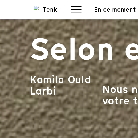
En ce moment
Selon e
Kamila Ould
Nous n
Larbi
votre t