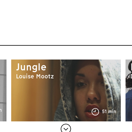
Jungle
Louise Mootz
n
51 min