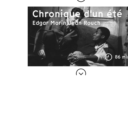
Chronique d'un été
Edgar Morin, Jean Rouch
86 mi