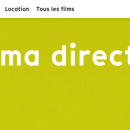
Location
Tous les films
éma direc