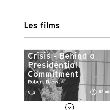
Les films
Crisis - Behind a
Presidential
Commitment
Robert Drew
52 mi