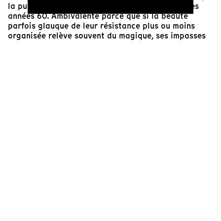
la puissance ambivalente de révolutionnaires des
années 60. Ambivalente parce que si la beauté
parfois glauque de leur résistance plus ou moins
organisée relève souvent du magique, ses impasses
et ses errements douloureux sont autant
d’arguments pour justifier l’esthétique expérimentale
de Kramer. Usant d’un mode de vérité fictionnelle qui
place le film aux confluents de l'expérience du réel
et de son dépassement, "Ice" rappelle que l’histoire,
celle de l’art comme celle des événements, n’est
jamais vraiment écrite à l’avance, mais surtout,
qu’elle n’a jamais qu’une seule saveur.
Pablo Pillaud-Vivien
Journaliste, responsable éditorial de Regards.fr