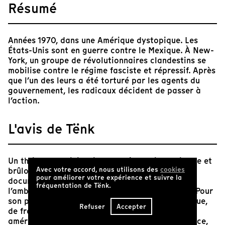
Résumé
Années 1970, dans une Amérique dystopique. Les
États-Unis sont en guerre contre le Mexique. À New-
York, un groupe de révolutionnaires clandestins se
mobilise contre le régime fasciste et répressif. Après
que l’un des leurs a été torturé par les agents du
gouvernement, les radicaux décident de passer à
l’action.
L'avis de Tënk
Un thriller d’anticipation, tout à la fois manifeste et
Avec votre accord, nous utilisons des
cookies
brûlot politique, film de guerre et film de genre,
pour améliorer votre expérience et suivre la
documentaire et œuvre de fiction : telle est
fréquentation de Tënk.
l’ambition impossible d’"Ice" de Robert Kramer. Pour
son premier long métrage, le réalisateur s’attaque,
Refuser
Accepter
de front, aux mythes et aux contre-mythes
américains, en décrivant, avec rudesse et violence,