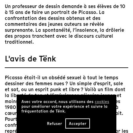
Un professeur de dessin demande à ses élèves de 10
à 15 ans de faire un portrait de Picasso. La
confrontation des dessins obtenus et des
commentaires des jeunes auteurs se révèle
surprenante. La spontanéité, l’insolence, la drôlerie
des propos tranchent avec le discours culturel
traditionnel.
L'avis de Tënk
Picasso était-il un obsédé sexuel à tout le temps
dessiner des femmes nues ? Un simple d'esprit, sale
et sot, ou un esprit punk et libre ? Voilà un film dont
la liberté de ton et l'irrévérence réjouira jeunes et
moins jeunes ! Les collégiens du début des années
Avec votre accord, nous utilisons des
cookies
pour améliorer votre expérience et suivre la
1980 se perdent en conjectures et s'en donnent à
fréquentation de Tënk.
cœur joie pour critiquer le maître de l'art abstrait.
Pourtant, en s'emparant des pinceaux et en se
Refuser
Accepter
confrontant eux mêmes à la question de la
représentation, les voilà à leur tour emportés par les