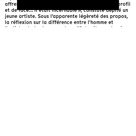
affres de la création : « Je voulais le mettre de profil
et de face… il était incernable », constate dépité un
jeune artiste. Sous l'apparente légèreté des propos,
la réflexion sur la différence entre l'homme et
l'artiste et plus largement sur l'Art suit son chemin.
Faut-il crier au génie ou à l'escroc ? Aujourd'hui
accusé de misogynie et même de violence envers ses
compagnes, l'image de Picasso est-elle réellement
écornée ? En 1983, année où ce film remporta la
palme d'Or du court métrage à Cannes, on en était
loin.
Éva Tourrent
Responsable artistique de Tënk
Cinéaste(s)