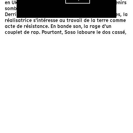
en Ukraine a commencé et elle charrie des souvenirs
sombres pour Soso et ses proches.
Derrière les arrangements géopolitiques cyniques,
la
réalisatrice s'intéresse au travail de la terre comme
acte de résistance. En bande son, la rage d'un
couplet de rap. Pourtant, Soso laboure le dos cassé,
la peur de la faillite au ventre.
L'âpreté du sujet est adoucie par un regard à
hauteur d'enfant, des scènes de tendresse. À la
télé l'horreur, mais les enfants jouent, caressent les
animaux débusqués dans les champs. Le plus
jeune dessine partout, un chapeau de magicien sur la
tête. La poésie pointe par touches impressionnistes
dans un climat de guerre et fait de ce film une belle
découverte.
Simon Tortel
Chargé de mission finances à Tënk