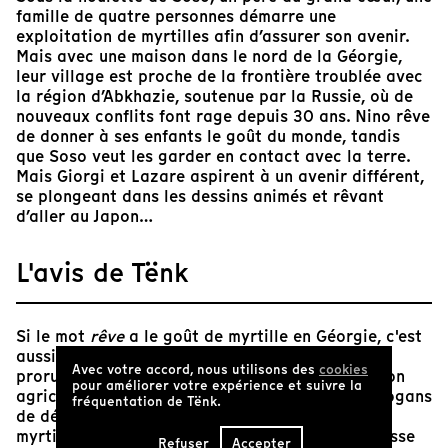
famille de quatre personnes démarre une
exploitation de myrtilles afin d’assurer son avenir.
Mais avec une maison dans le nord de la Géorgie,
leur village est proche de la frontière troublée avec
la région d’Abkhazie, soutenue par la Russie, où de
nouveaux conflits font rage depuis 30 ans. Nino rêve
de donner à ses enfants le goût du monde, tandis
que Soso veut les garder en contact avec la terre.
Mais Giorgi et Lazare aspirent à un avenir différent,
se plongeant dans les dessins animés et rêvant
d’aller au Japon…
L'avis de Tënk
Si le mot
rêve
a le goût de myrtille en Géorgie, c'est
aussi le nom du parti au pouvoir autoritaire
Avec votre accord, nous utilisons des
cookies
prorusse,
Rêve géorgien
. L'État vend l'installation
pour améliorer votre expérience et suivre la
agricole à coup de promesses d'eldorado, de slogans
fréquentation de Tënk.
de développement personnel : la production de
myrtille nourrit le voisin occupant. L'invasion russe
Refuser
Accepter