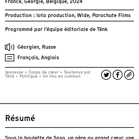
France, Géorgie, Belgique, 2024
Production : Iota production, Wide, Parachute Films
Programmé par
l'équipe éditoriale de Tënk
Géorgien, Russe
Français, Anglais
Jeunesse
•
Coups de cœur
•
Soutenus par
Tënk
•
Politique
•
Un lieu en commun
Résumé
Sous la houlette de Soso, un père au grand cœur, une