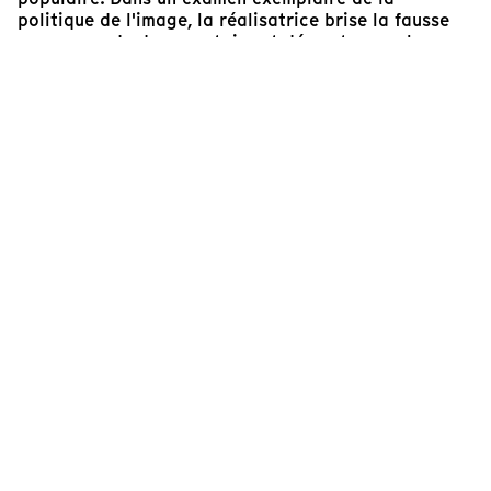
politique de l'image, la réalisatrice brise la fausse
arrogance du documentaire et démontre que la
valeur probante des « témoignages » filmiques et
photographiques doit toujours et implicitement être
examinée à la loupe. Toute réflexion critique sur les
médias doit poser la question de savoir qui en
profite – non seulement à l'ère des banques d'images,
des logiciels de montage et de l'IA, mais aussi, à
proprement parler, pour toute production d'images
documentaires.
Luc-Carolin Ziemann
Programmatrice, autrice et formatrice cinéma