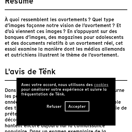
Résumé
À quoi ressemblent les avortements ? Quel type
d’images façonne notre vision de l’avortement ? Et
d’où viennent ces images ? En s’appuyant sur des
banques d’images, des magazines pour adolescents
et des documents relatifs à un avortement réel, cet
essai examine la manière dont les médias allemands
et autrichiens illustrent le thème de l’avortement.
L'avis de Tënk
Avec votre accord, nous utilisons des
cookies
pour améliorer votre expérience et suivre la
Dans cette enquête filmique, Franzis Kabisch tourne
fréquentation de Tënk.
les pages de magazines féminins du début des
années 2000 à la fin du 19e siècle, passe au crible
Refuser
Accepter
des trésors de connaissances féministes et vérifie de
prétendus faits historico-culturels (tels que la
découverte de l'hystérie chez les femmes) qui
hantent encore aujourd'hui la connaissance
populaire. Dans un examen exemplaire de la