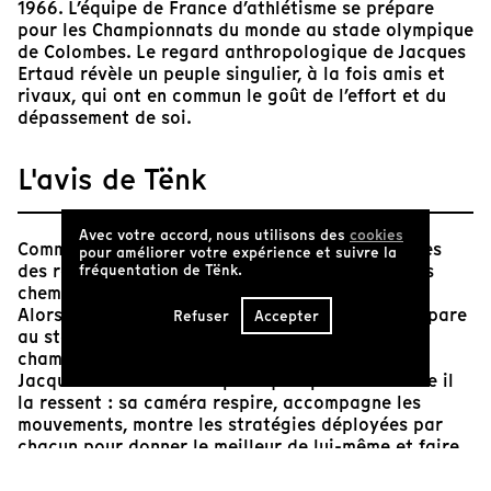
1966. L’équipe de France d’athlétisme se prépare
pour les Championnats du monde au stade olympique
de Colombes. Le regard anthropologique de Jacques
Ertaud révèle un peuple singulier, à la fois amis et
rivaux, qui ont en commun le goût de l’effort et du
dépassement de soi.
L'avis de Tënk
Avec votre accord, nous utilisons des
cookies
Comment filmer la pratique sportive, au plus près
pour améliorer votre expérience et suivre la
des relations au corps, des efforts déployés, des
fréquentation de Tënk.
cheminements intérieurs des sportifs ?
Alors que l’équipe de France d’athlétisme se prépare
Refuser
Accepter
au stade olympique de Colombes pour les
championnats du monde de 1966, la caméra de
Jacques Ertaud filme la pratique sportive comme il
la ressent : sa caméra respire, accompagne les
mouvements, montre les stratégies déployées par
chacun pour donner le meilleur de lui-même et faire
vibrer son corps. Le film témoigne avec force des
moments où se complètent efforts et plaisir.