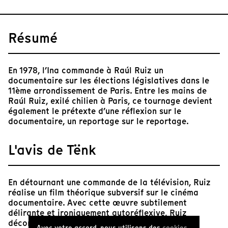
Résumé
En 1978, l’Ina commande à Raúl Ruiz un
documentaire sur les élections législatives dans le
11ème arrondissement de Paris. Entre les mains de
Raúl Ruiz, exilé chilien à Paris, ce tournage devient
également le prétexte d’une réflexion sur le
documentaire, un reportage sur le reportage.
L'avis de Tënk
En détournant une commande de la télévision, Ruiz
réalise un film théorique subversif sur le cinéma
documentaire. Avec cette œuvre subtilement
délirante et ironiquement autoréflexive, Ruiz
déconstruit au fur et à mesure les piliers du
Avec votre accord, nous utilisons des
cookies