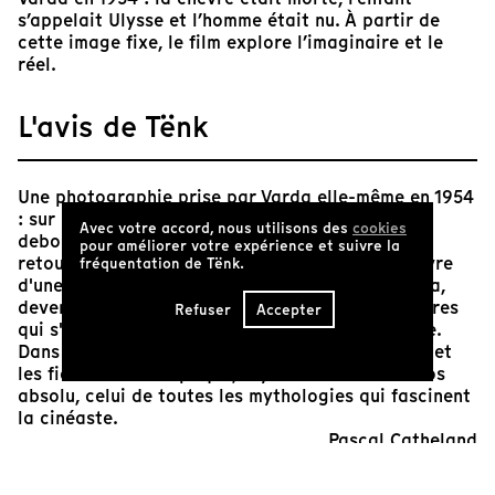
s’appelait Ulysse et l’homme était nu. À partir de
cette image fixe, le film explore l’imaginaire et le
réel.
L'avis de Tënk
Une photographie prise par Varda elle-même en 1954
: sur une plage de galets, un homme nu se tient
Avec votre accord, nous utilisons des
cookies
debout. À côté de lui, un enfant assis au sol se
pour améliorer votre expérience et suivre la
retourne vers nous. Au premier plan git le cadavre
fréquentation de Tënk.
d'une chèvre blanche. Trente ans plus tard, Varda,
devenue cinéaste, part à la rencontre des histoires
Refuser
Accepter
qui s'inventent et se racontent dans cette image.
Dans cet essai-collage où se côtoient la réalité et
les fictions d'une époque, Ulysse devient un héros
absolu, celui de toutes les mythologies qui fascinent
la cinéaste.
Pascal Catheland
Réalisateur