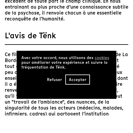
excèdent de toute part le champ clinique. En nous
entrainant au plus proche d’une connaissance subtile
de la psychose, il renvoie chacun à une essentielle
reconquête de l’humanité.
L'avis de Tënk
Ce film rend visite à Jean Oury dans sa clinique de La
Avec votre accord, nous utilisons des
cookies
Borde. Colères, humour et impertinence alternent
pour améliorer votre expérience et suivre la
tout au long de cet entretien passionnant, tourné
fréquentation de Tënk.
peu avant sa mort en mai 2014. Conformément aux
enseignements de la psychiatrie institutionnelle dont
Refuser
Accepter
il a été l’un des hérauts, Oury rappelle ce salutaire
renversement de pensée : c’est l’hôpital, d’abord,
qu’il faut soigner ! Et cela passe par les mots, tout
un "travail de l’ambiance", des nuances, de la
singularité de tous les acteurs (médecins, malades,
infirmiers, cadres) qui partagent l’institution
médicale. Éloge de la patience et des bonnes
manières ! "L’important n’est pas ce qu’on dit, mais
la manière dont on le dit." Parole infiniment