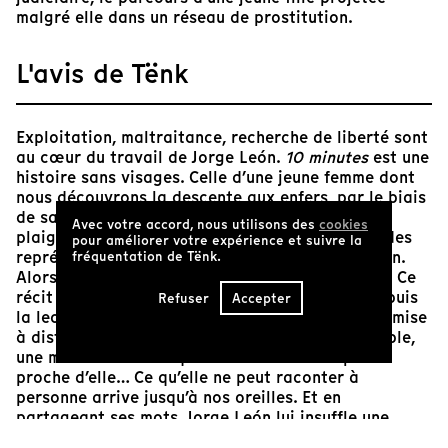
malgré elle dans un réseau de prostitution.
L'avis de Tënk
Exploitation, maltraitance, recherche de liberté sont
au cœur du travail de Jorge León.
10 minutes
est une
histoire sans visages. Celle d’une jeune femme dont
nous découvrons la descente aux enfers, par le biais
de sa déposition auprès de policiers belges. La
Avec votre accord, nous utilisons des
cookies
plaignante refuse de signer l’audition par peur des
pour améliorer votre expérience et suivre la
représailles. La filmer n’est même pas la question.
fréquentation de Tënk.
Alors comment transmettre l’invisible violence ? Ce
récit d’une prostituée bulgare nous parvient depuis
Refuser
Accepter
la lecture de son témoignage par la police. Une mise
à distance pour décrire ce qui n’est pas montrable,
une mise à distance qui nous rend encore plus
proche d’elle… Ce qu’elle ne peut raconter à
personne arrive jusqu’à nos oreilles. Et en
partageant ses mots, Jorge León lui insuffle une
force de vie, un élan. Dévoiler ce qui est dissimulé,